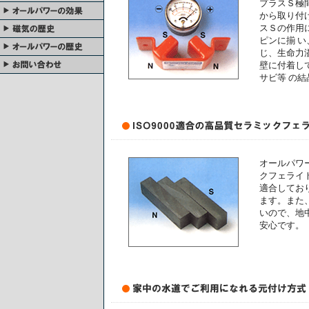
プラスＳ極
から取り付
スＳの作用
ピンに揃 
じ、生命力
壁に付着し
サビ等 の
オールパワ
クフェライト
適合してお
ます。また
いので、地
安心です。