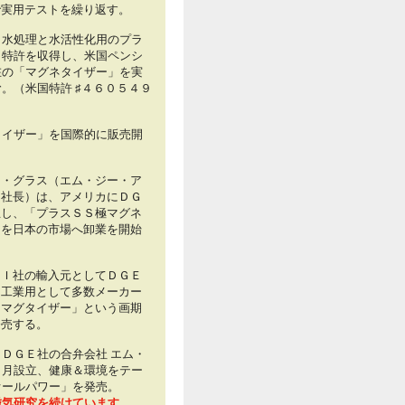
で実用テストを繰り返す。
、水処理と水活性化用のプラ
し特許を収得し、米国ペンシ
在の「マグネタイザー」を実
。（米国特許 ♯４６０５４９
タイザー」を国際的に販売開
ト・グラス（エム・ジー・ア
ン社長）は、アメリカにＤＧ
立し、「プラスＳＳ極マグネ
」を日本の市場へ卸業を開始
ＧＩ社の輸入元としてＤＧＥ
、工業用として多数メーカー
Ｉマグタイザー」という画期
発売する。
ＤＧＥ社の合弁会社 エム・
０月設立、健康＆環境をテー
オールパワー」を発売。
磁気研究を続けています。