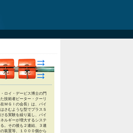
ト・ロイ・デービス博士の門
った技術者ピーター・クーリ
現在ＭＧＩの会長）は、パイ
にはさむような型でプラスＳ
付ける実験を繰り返し、パイ
エネルギーが増大するシステ
する。その後も２連結、３連
結の装置等、１０００個から