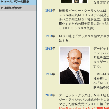
なる装置
1985
年
技術者ピーター・クーリッシュは
スＳＳ極磁気ＭＨＤシステム発見
ルバニア州にＭＧＩ社を設立。現
用化するための研究開発に取り組む
８ ♯ＲＥ３５６８９取得）
1993
年
ＭＧＩ社は「プラスＳＳ極マグネ
始する。
1993
年
デービッ
イジャパ
Ｅ社を設
タイザー
する。
1996
年
日本へＭ
社を移し
へ「ＭＧ
的商品を
2000
年
デービット・グラスは、ＭＧＩ社と
ジー・アイジャパン株式会社を１
マとした総発売元プラスＳＳ極「
ピーター・クーリッシュは現在も