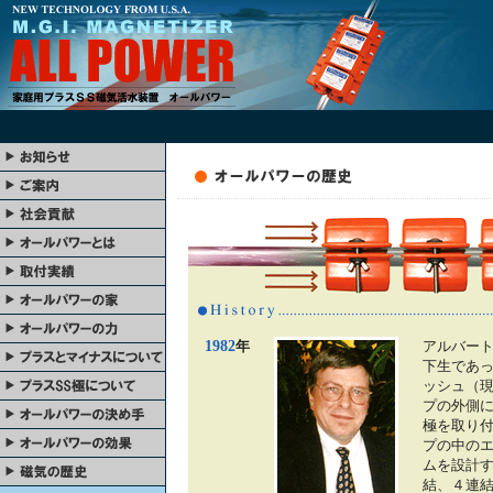
1982
年
アルバー
下生であ
ッシュ（
プの外側
極を取り
プの中の
ムを設計
結、４連